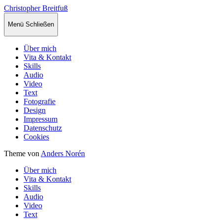
Christopher Breitfuß
Menü
Schließen
Über mich
Vita & Kontakt
Skills
Audio
Video
Text
Fotografie
Design
Impressum
Datenschutz
Cookies
Theme von
Anders Norén
Über mich
Vita & Kontakt
Skills
Audio
Video
Text