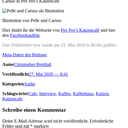
Caruso in Pee Pee’s Katzencafé
Illustration von Pelle und Caruso
Hier findet ihr die Webseite von
Pee Pee’s Katzencafé
und hier
den
Facebookauftritt
.
Das Telefoninterview wurde am 25. Mai 2020 in Berlin geführt.
Meta-Daten des Beitrags
Autor
Christopher Breitfuß
Veröffentlicht
27. Mai 2020
— 8:41
Kategorien
Audio
Schlagwörter
Cafe
,
Interview
,
Kaffee
,
Kaffeehaus
,
Katzen
,
Katzencafe
Schreibe einen Kommentar
Deine E-Mail-Adresse wird nicht veröffentlicht.
Erforderliche
Felder sind mit
*
markiert